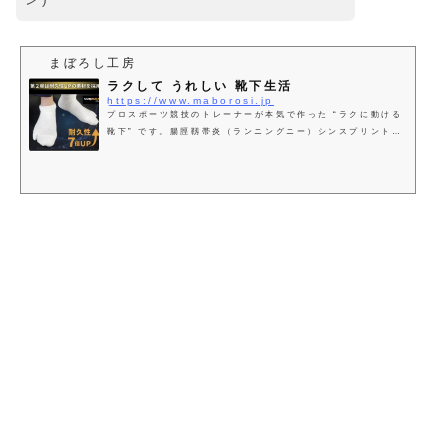
まぼろし工房
ラクして うれしい 靴下生活
https://www.maborosi.jp
プロスポーツ競技のトレーナーが本気で作った “ラクに動ける
靴下” です。腸脛靱帯炎（ランニングニー）シンスプリントな
ど、スポーツの痛みだけでなく、膝が痛い方や、立ち仕事で腰
が痛い、外反母趾、巻爪、魚の目、タコでお悩みの方からも喜
びの声をいただいています。