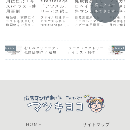
川ばた乃エキ
firestorage
健康食品【モ
マンガ制
横スクロー
ス/イラスト使
「アツメル」
ロヘイヤ】広
例・ささ
用事例
サービス紹介
告マンガ制作
形外科ク
ルできます
マンガを制作
事例｜川ばた
ック
納品後、実際にイ
ファイル転送サー
自然派健康食品
似顔絵、広
ラストを使用した
しました
ビスで知られる
乃エキス
「モロヘイヤ」の
ガ制作を含
印刷物をご共有い
firestorage（フ
アピール用漫画を
目のご依頼
ただきました。完
ァイヤーストレー
制作させていただ
ます。あり
成形を拝見できる
ジ）様より、新た
きました。前作ご
ございます
ことは、制作側に
に登場予定のスキ
好評をいただき、
は A4用紙
とって大きな喜び
ルマッチング型サ
同テイストで追加
した説明マ
です。当方では、
ービス「アツメ
のご依頼です😊▲
3ページ描
納品したイラスト
ル」の紹介マンガ
川ばた乃エキス様
いただきま
むくみクリニック /
ラークファクトリー
を二次使用料なし
をご依頼いただき
よりご依頼いただ
「MRI」「
似顔絵制作 / 追加
/ イラスト制作
でご利用いただけ
ました。フリーラ
いたA4仕上がりの
故」「骨密
る形で制作してい
ンスの視点からの
広告漫画（モロヘ
査」の テー
ます。川ばた乃エ
サービス紹介漫画
イヤ）今回ご依頼
ただきまし
キス川ばた乃エキ
です。ストーリー
くださったのは、
リニックで
ス(公式サイト)
やセリフは...
川ばた乃エキス...
れているマス
HOME
サイトマップ