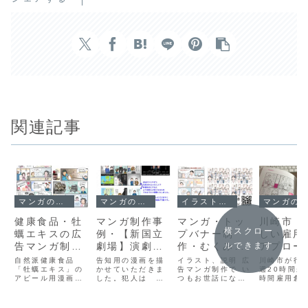
関連記事
マンガの制作事例
マンガの制作事例
イラストの制作事例
マンガの制作事例
健康食品・牡
マンガ制作事
マンガ・トッ
川崎市「
横スクロー
蠣エキスの広
例・【新国立
プバナー制
しい雇用
告マンガ制作
劇場】演劇
作・むくみク
アプロー
ルできます
事例｜川ばた
『スリー・キ
リニック
漫画、イ
自然派健康食品
告知用の漫画を描
イラスト、説明 広
川崎市が行
乃エキス
「牡蠣エキス」の
ングダムス』
かせていただきま
告マンガ制作で い
ト制作
週20時間未
アピール用漫画を
した。犯人は …
つもお世話になっ
時間雇用創
制作させていただ
私も知りません
ております^^今回
ジェクトの
きました。前作ご
よ！(*ﾟ∀ﾟ)=3当
は、患者様に画像
小冊子内の
好評をいただき、
方のマンガ制作の
データの使用許可
トと漫画を