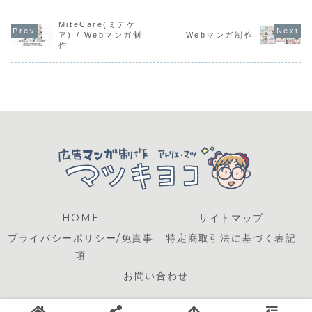
同テイストで追加
料金には、二次加
をお願いするため
ていただき
のご依頼です😊▲
工料も含まれてお
の説明マンガを制
た。下記ペ
川ばた乃エキス様
MiteCare(ミテケ
りますので、お手
作させていただき
らダウンロ
よりご依頼いただ
持ちの画像編集ソ
ました。ホームペ
て読んでい
ア) / Webマンガ制
Webマンガ制作
いたA4仕上がりの
フトで切り取って
ージに掲載、印刷
ます。宜し
作
広告漫画（牡蠣エ
ご利用いただけま
してもご利用され
是非！
キス）今回ご依頼
す。有料オプショ
ること、年配の方
くださったのは、
ン対応にはなりま
もターゲットに入
川ばた乃エキス...
すが、個別に...
るので、文...
HOME
サイトマップ
プライバシーポリシー/免責事
特定商取引法に基づく表記
項
お問い合わせ
© 2018-2026 マツキヨコ.