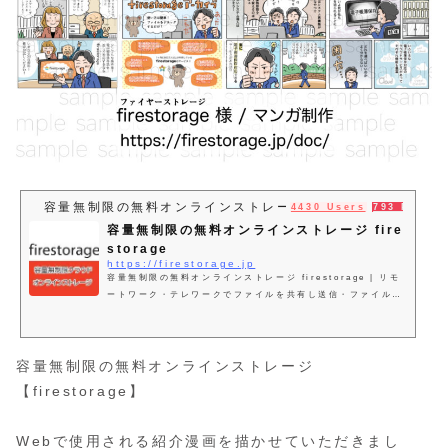
容量無制限の無料オンラインストレージ firestorage
4430 Users
793 Pocket
容量無制限の無料オンラインストレージ fire
storage
https://firestorage.jp
容量無制限の無料オンラインストレージ firestorage | リモ
ートワーク・テレワークでファイルを共有し送信・ファイル保
存・データを送るのに便利、すぐにアップロード可能です。
容量無制限の無料オンラインストレージ
【firestorage】
Webで使用される紹介漫画を描かせていただきまし